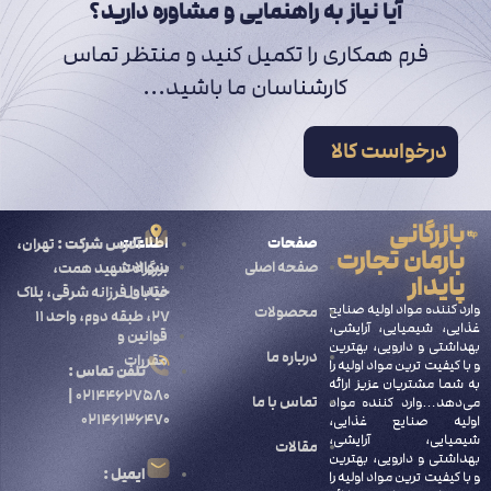
آیا نیاز به راهنمایی و مشاوره دارید؟
فرم همکاری را تکمیل کنید و منتظر تماس
کارشناسان ما باشید...
درخواست کالا
بازرگانی
صفحات
اطلاعات
آدرس شرکت :
تهران،
بارمان تجارت
صفحه اصلی
سوالات
بزرگراه شهید همت،
پایدار
متداول
خیابان فرزانه شرقی، پلاک
وارد کننده مواد اولیه صنایع
محصولات
۲۷، طبقه دوم، واحد ۱۱
غذایی، شیمیایی، آرایشی،
قوانین و
بهداشتی و دارویی، بهترین
درباره ما
مقررات
و با کیفیت ترین مواد اولیه را
تلفن تماس :
به شما مشتریان عزیز ارائه
۰۲۱۴۴۶۲۷۵۸۰ |
تماس با ما
می‌دهد…وارد کننده مواد
۰۲۱۴۶۱۳۶۴۷۰
اولیه صنایع غذایی،
شیمیایی، آرایشی،
مقالات
بهداشتی و دارویی، بهترین
ایمیل :
و با کیفیت ترین مواد اولیه را