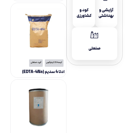
آرایشی و
کود و
بهداشتی
کشاورزی
صنعتی
کیسه 25 کیلوگرمی
گرید صنعتی
ادتا 4 سدیم (EDTA-4Na)