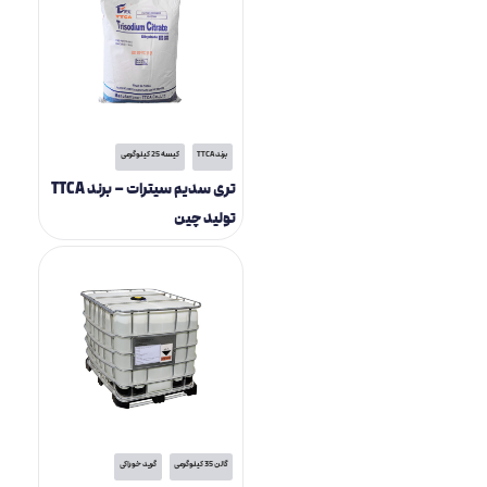
برند TTCA
کیسه 25 کیلوگرمی
تری سدیم سیترات – برند TTCA
تولید چین
گالن 35 کیلوگرمی
گرید خوراکی