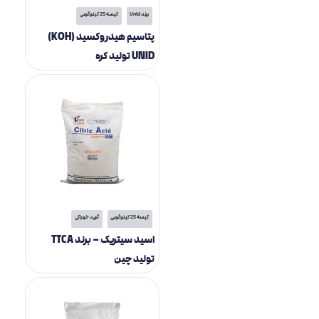
برند Unid
کیسه 25 کیلوگرمی
پتاسیم هیدروکسید (KOH)
UNID تولید کره
کیسه 25 کیلوگرمی
گرید خوراکی
اسید سیتریک – برند TTCA
تولید چین