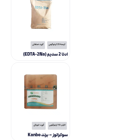
کیسه 25 کیلوگرمی
گرید صنعتی
ادتا 2 سدیم (EDTA-2Na)
کارتن 10 کیلوگرمی
گرید خوراکی
سوکرالوز – برند Kanbo