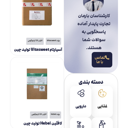
کارشناسان بارمان
تجارت پایدار آماده
پاسخگویی به
سوالات شما
برند Vitasweet
کارتن 25 کیلوگرمی
هستند.
آسپارتام Vitasweet تولید چین
تماس
با ما
دسته بندی
غذایی
دارویی
برند Hebei
کارتن 20 کیلوگرمی
کافئین Hebei تولید چین