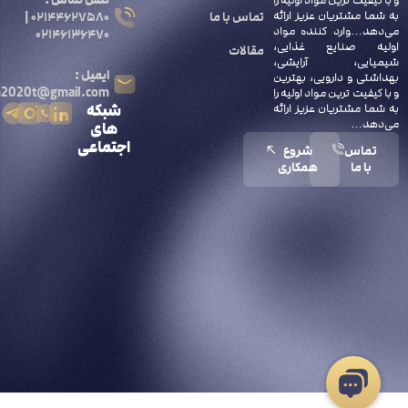
و با کیفیت ترین مواد اولیه را
به شما مشتریان عزیز ارائه
تماس با ما
۰۲۱۴۴۶۲۷۵۸۰ |
می‌دهد…وارد کننده مواد
۰۲۱۴۶۱۳۶۴۷۰
اولیه صنایع غذایی،
مقالات
شیمیایی، آرایشی،
ایمیل :
بهداشتی و دارویی، بهترین
n2020t@gmail.com
و با کیفیت ترین مواد اولیه را
شبکه
به شما مشتریان عزیز ارائه
می‌دهد…
های
اجتماعی
تماس
شروع
با ما
همکاری